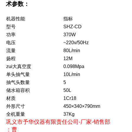
术参数：
机器性能
指标
型号
SHZ-CD
功率
370W
电压
~220v/50Hz
流量
80L/min
扬程
12M
zui大真空度
0.098Mpa
单头抽气量
10L/min
抽气头数量
5
储水箱容积
50L
材质
1Cr18
外形尺寸
450×340×790mm
全机重量
37Kg
巩义市予华仪器有限责任公司
-
厂家
-
销售部
：曹