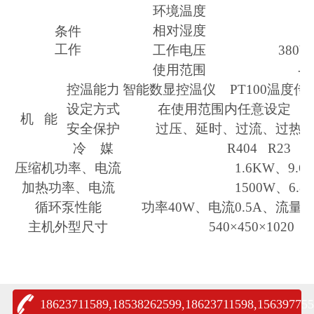
环境温度
相对湿度
条件
工作
工作电压
380V
使用范围
-4
控温能力
智能数显控温仪 PT100温度传
设定方式
在使用范围内任意设定 分
机 能
安全保护
过压、延时、过流、过热
冷 媒
R404 R23 F
压缩机功率、电流
1.6KW、9.6
加热功率、电流
1500W、6.8
循环泵性能
功率40W、电流0.5A、流量35
主机外型尺寸
540×450×1020
18623711589,18538262599,18623711598,156397755