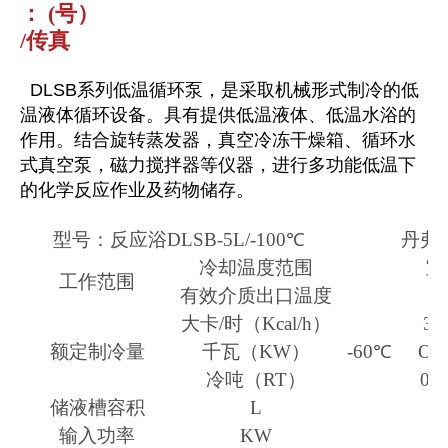
： (号）
/传真
DLSB系列低温循环泵，是采取机械形式制冷的低
温液体循环设备。具有提供低温液体、低温水浴的
作用。结合旋转蒸发器，真空冷冻干燥箱、循环水
式真空泵，磁力搅拌器等仪器，进行多功能低温下
的化学反应作业及药物储存。
型号：反应浴DLSB-5L/-100℃
丹弗斯
冷却温度范围
室
工作范围
有效介质出口温度
大卡/时（K
cal/h
）
37
额定制冷量
千瓦（KW）
-60℃
O.4
冷吨（RT）
0.1
储液槽容积
L
输入功率
KW